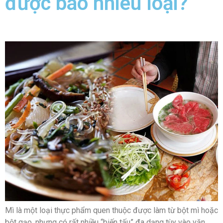
được bao nhiêu loại?
Mì là một loại thực phẩm quen thuộc được làm từ bột mì hoặc
bột gạo, nhưng có rất nhiều “biến tấu” đa dạng tùy vào văn