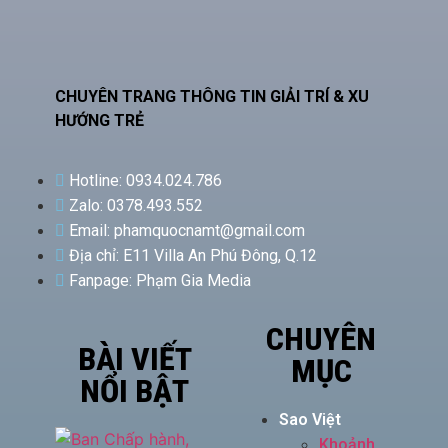
CHUYÊN TRANG THÔNG TIN GIẢI TRÍ & XU
HƯỚNG TRẺ
Hotline: 0934.024.786
Zalo: 0378.493.552
Email: phamquocnamt@gmail.com
Địa chỉ: E11 Villa An Phú Đông, Q.12
Fanpage: Phạm Gia Media
CHUYÊN
BÀI VIẾT
MỤC
NỔI BẬT
Sao Việt
Khoảnh