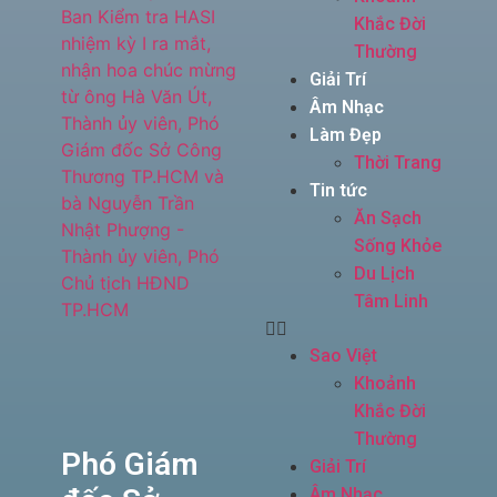
Khắc Đời
Thường
Giải Trí
Âm Nhạc
Làm Đẹp
Thời Trang
Tin tức
Ăn Sạch
Sống Khỏe
Du Lịch
Tâm Linh
Sao Việt
Khoảnh
Khắc Đời
Thường
Phó Giám
Giải Trí
Âm Nhạc