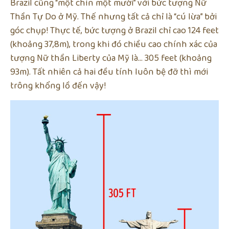
Brazil cũng “một chín một mười” với bức tượng Nữ
Thần Tự Do ở Mỹ. Thế nhưng tất cả chỉ là “cú lừa” bởi
góc chụp! Thực tế, bức tượng ở Brazil chỉ cao 124 feet
(khoảng 37,8m), trong khi đó chiều cao chính xác của
tượng Nữ thần Liberty của Mỹ là… 305 feet (khoảng
93m). Tất nhiên cả hai đều tính luôn bệ đỡ thì mới
trông khổng lồ đến vậy!