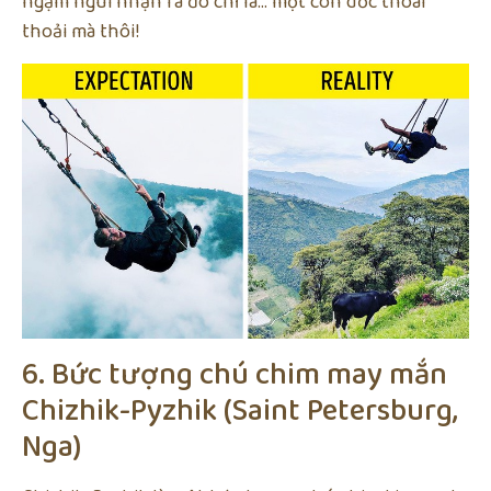
ngậm ngùi nhận ra đó chỉ là… một con dốc thoai
thoải mà thôi!
6. Bức tượng chú chim may mắn
Chizhik-Pyzhik (Saint Petersburg,
Nga)