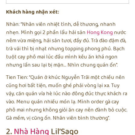
Khách hàng nhận xét:
Nhàn: “Nhân viên nhiệt tình, dễ thương, nhanh
nhẹn. Mình gọi 2 phần lẩu hải sản
Hong Kong
nước
nêm vừa miệng, hải sản tươi, đầy đủ. Trà đào đậm đà,
trà vải thì bị nhạt nhưng topping phong phú. Bạch
tuột cay phô mai lúc đầu mình kêu ăn khá ngon
nhưng lần sau lại bị mặn… Nhìn chung quán ổn”.
Tien Tien: “Quán ở khúc Nguyễn Trãi một chiều nên
cũng hơi bất tiện, muốn ghé phải vòng lại xa. Tuy
vậy, căn quán vỉa hè lúc nào đông đúc thực khách ra
vào. Menu quán nhiều món lạ. Mình order gà cay
phô mai nhưng không giỏi ăn cay nên đành bỏ cuộc.
Gà mềm, vị cũng ổn. Nhân viên bình thường”.
2.
Nhà Hàng
Lil’Sago