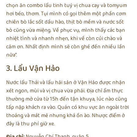
chọn ăn combo lẩu tinh tuý vị chua cay và tomyum
hơi béo, thơm. Tụi mình có gọi thêm một phần cơm
chiên bò lắc sốt dầu hào, thịt bò mềm và nước sốt
bò cũng vừa miệng. Về phục vụ, mình thấy các bạn
nhiệt tình và nhanh nhẹn, khi về còn cúi chào và
cảm ơn. Nhất định mình sẽ còn ghé đến nhiều lần
nữa”.
3. Lẩu Vận Hảo
Nước lẩu Thái và lẩu hải sản ở Vận Hảo được nhận
xét ngon, mùi và vị chua vừa phải. Địa chỉ ẩm thực
thường mở cửa từ 15h đến tận khuya, lúc nào cũng
tấp nập khách ra vào. Quán có khu vực ăn ngoài trời
thoáng và mát mẻ nhưng khá ồn ào. Nhược điểm ở
đây là thu phí giữ xe.
Địa chỉ:
Nguyễn Chí Thanh, quận 5