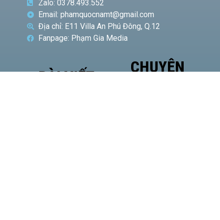
Zalo: 0378.493.552
Email: phamquocnamt@gmail.com
Địa chỉ: E11 Villa An Phú Đông, Q.12
Fanpage: Phạm Gia Media
CHUYÊN
BÀI VIẾT
MỤC
NỔI BẬT
Phó
Giám
đốc Sở
Công
Thương
TP.HCM
Hà Văn
Út đề
cao vị
thế của
HASI