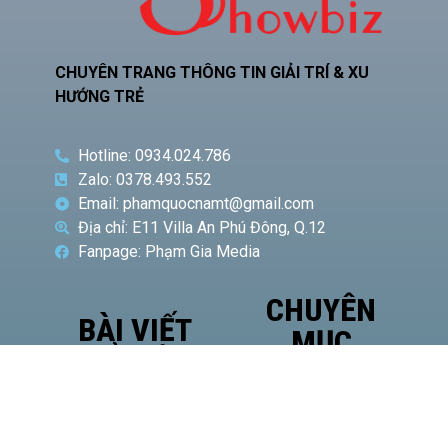
CHUYÊN TRANG THÔNG TIN GIẢI TRÍ & XU
HƯỚNG TRẺ
Hotline: 0934.024.786
Zalo: 0378.493.552
Email: phamquocnamt@gmail.com
Địa chỉ: E11 Villa An Phú Đông, Q.12
Fanpage: Phạm Gia Media
CHUYÊN
BÀI VIẾT
MỤC
NỔI BẬT
Phó
Giám