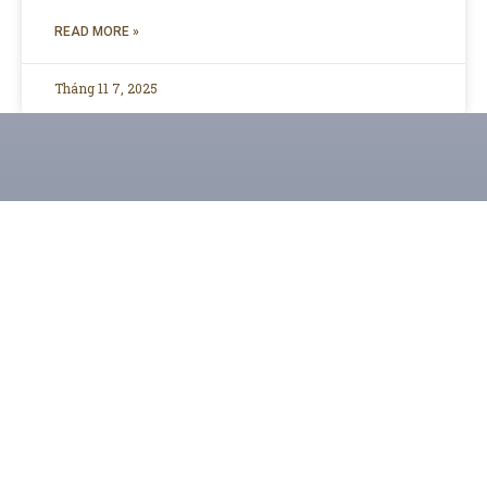
READ MORE »
Tháng 11 7, 2025
CHUYÊN TRANG THÔNG TIN GIẢI TRÍ & XU
HƯỚNG TRẺ