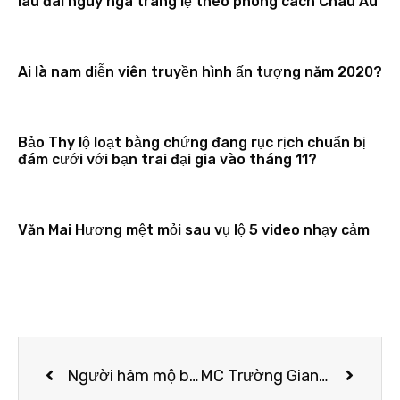
lâu đài nguy nga tráng lệ theo phong cách Châu Âu
Ai là nam diễn viên truyền hình ấn tượng năm 2020?
Bảo Thy lộ loạt bằng chứng đang rục rịch chuẩn bị
đám cưới với bạn trai đại gia vào tháng 11?
Văn Mai Hương mệt mỏi sau vụ lộ 5 video nhạy cảm
Người hâm mộ bất mãn tới mức bỏ theo dõi trang chính thức của Jack, chuyện gì đã xảy ra thế này?
MC Trường Giang Phạm hội ngộ dàn Hoa Hậu, Á Hậu Miss World Việt Nam tại sự kiện tôn vinh áo dài Việt .