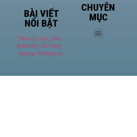
CHUYÊN
BÀI VIẾT
MỤC
NỔI BẬT
Phó
Giám
đốc Sở
Công
Thương
TP.HCM
Hà Văn
Út đề
cao vị
thế của
HASI
MM88
LAN
TỎA