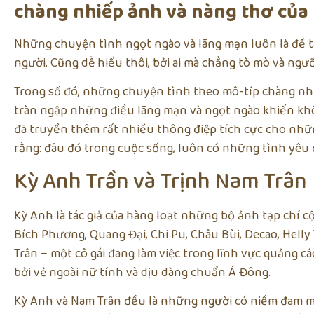
chàng nhiếp ảnh và nàng thơ của
Những chuyện tình ngọt ngào và lãng mạn luôn là đề 
người. Cũng dễ hiểu thôi, bởi ai mà chẳng tò mò và ng
Trong số đó, những chuyện tình theo mô-típ chàng nh
tràn ngập những điều lãng mạn và ngọt ngào khiến khô
đã truyền thêm rất nhiều thông điệp tích cực cho nhữn
rằng: đâu đó trong cuộc sống, luôn có những tình yêu
Kỳ Anh Trần và Trịnh Nam Trân
Kỳ Anh là tác giả của hàng loạt những bộ ảnh tạp chí cộ
Bích Phương, Quang Đại, Chi Pu, Châu Bùi, Decao, Hell
Trân – một cô gái đang làm việc trong lĩnh vực quảng 
bởi vẻ ngoài nữ tính và dịu dàng chuẩn Á Đông.
Kỳ Anh và Nam Trân đều là những người có niềm đam mê 