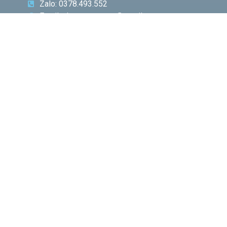
Zalo: 0378.493.552
Email: phamquocnamt@gmail.com
Địa chỉ: E11 Villa An Phú Đông, Q.12
Fanpage: Phạm Gia Media
CHUYÊN
BÀI VIẾT
MỤC
NỔI BẬT
Phó
Giám
đốc Sở
Công
Thương
TP.HCM
Hà Văn
Út đề
cao vị
thế của
HASI