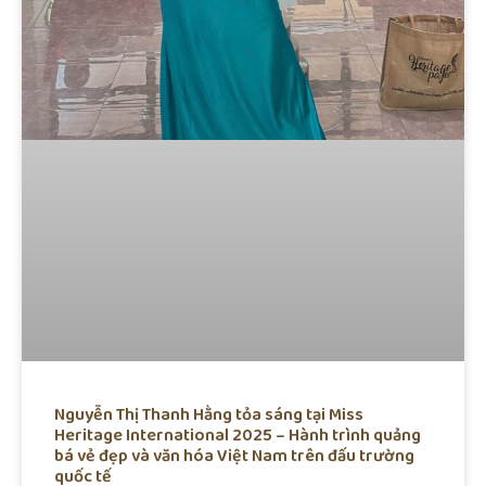
Nguyễn Thị Thanh Hằng tỏa sáng tại Miss
Heritage International 2025 – Hành trình quảng
bá vẻ đẹp và văn hóa Việt Nam trên đấu trường
quốc tế