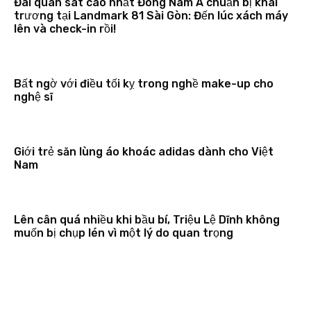
Đài quan sát cao nhất Đông Nam Á chuẩn bị khai
trương tại Landmark 81 Sài Gòn: Đến lúc xách máy
lên và check-in rồi!
Bất ngờ với điều tối kỵ trong nghề make-up cho
nghệ sĩ
Giới trẻ săn lùng áo khoác adidas dành cho Việt
Nam
Lên cân quá nhiều khi bầu bí, Triệu Lệ Dĩnh không
muốn bị chụp lén vì một lý do quan trọng