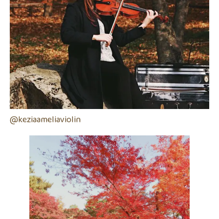
@keziaameliaviolin