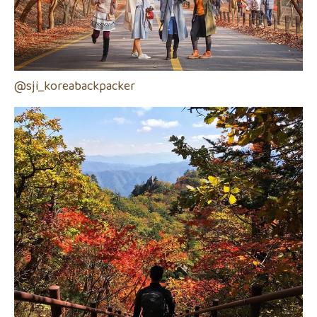
@sji_koreabackpacker