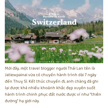
Mới đây, một travel blogger người Thái Lan tên là
Jatiewpainai vừa có chuyến hành trình dài 7 ngày
đến Thuỵ Sĩ. Kết thúc chuyến đi, anh chàng đã ghi
lại được khá nhiều khoảnh khắc đẹp xuyên suốt
hành trình chinh phục đất nước được ví như “thiên
đường” hạ giới này.