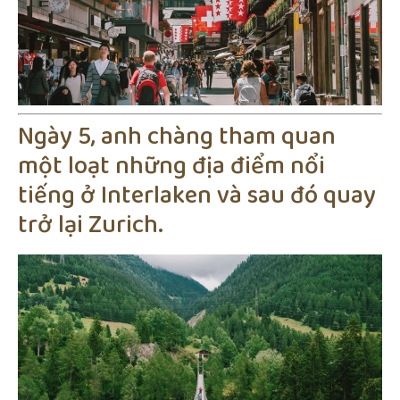
Ngày 5, anh chàng tham quan
một loạt những địa điểm nổi
tiếng ở Interlaken và sau đó quay
trở lại Zurich.