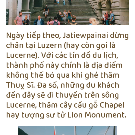
Ngày tiếp theo, Jatiewpainai dừng
chân tại Luzern (hay còn gọi là
Lucerne). Với các tín đồ du lịch,
thành phố này chính là địa điểm
không thể bỏ qua khi ghé thăm
Thuỵ Sĩ. Đa số, những du khách
đến đây sẽ đi thuyền trên sông
Lucerne, thăm cây cầu gỗ Chapel
hay tượng sư tử Lion Monument.