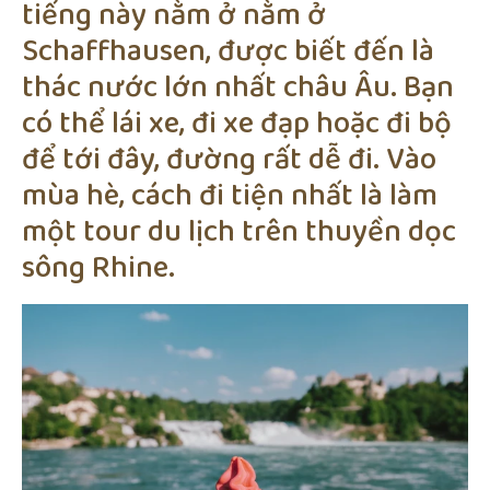
tiếng này nằm ở nằm ở
Schaffhausen, được biết đến là
thác nước lớn nhất châu Âu. Bạn
có thể lái xe, đi xe đạp hoặc đi bộ
để tới đây, đường rất dễ đi. Vào
mùa hè, cách đi tiện nhất là làm
một tour du lịch trên thuyền dọc
sông Rhine.