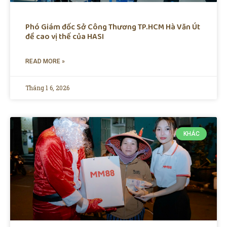
Phó Giám đốc Sở Công Thương TP.HCM Hà Văn Út
đề cao vị thế của HASI
READ MORE »
Tháng 1 6, 2026
KHÁC