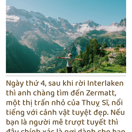
Ngày thứ 4, sau khi rời Interlaken
thì anh chàng tìm đến Zermatt,
một thị trấn nhỏ của Thuỵ Sĩ, nổi
tiếng với cảnh vật tuyệt đẹp. Nếu
bạn là người mê trượt tuyết thì