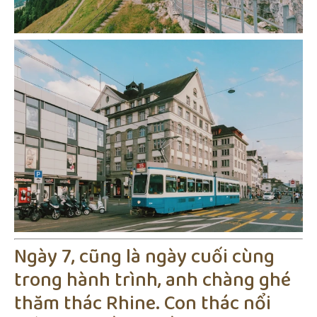
Ngày 7, cũng là ngày cuối cùng
trong hành trình, anh chàng ghé
thăm thác Rhine. Con thác nổi