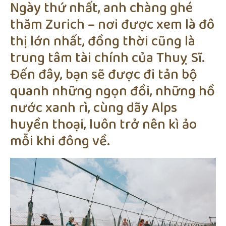
Ngày thứ nhất, anh chàng ghé
thăm Zurich – nơi được xem là đô
thị lớn nhất, đồng thời cũng là
trung tâm tài chính của Thuỵ Sĩ.
Đến đây, bạn sẽ được đi tản bộ
quanh những ngọn đồi, những hồ
nước xanh rì, cùng dãy Alps
huyền thoại, luôn trở nên kì ảo
mỗi khi đông về.