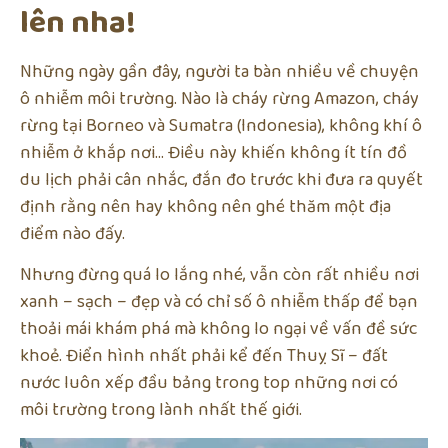
lên nha!
Những ngày gần đây, người ta bàn nhiều về chuyện
ô nhiễm môi trường. Nào là cháy rừng Amazon, cháy
rừng tại Borneo và Sumatra (Indonesia), không khí ô
nhiễm ở khắp nơi… Điều này khiến không ít tín đồ
du lịch phải cân nhắc, đắn đo trước khi đưa ra quyết
định rằng nên hay không nên ghé thăm một địa
điểm nào đấy.
Nhưng đừng quá lo lắng nhé, vẫn còn rất nhiều nơi
xanh – sạch – đẹp và có chỉ số ô nhiễm thấp để bạn
thoải mái khám phá mà không lo ngại về vấn đề sức
khoẻ. Điển hình nhất phải kể đến Thuỵ Sĩ – đất
nước luôn xếp đầu bảng trong top những nơi có
môi trường trong lành nhất thế giới.