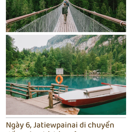
Ngày 6, Jatiewpainai di chuyển