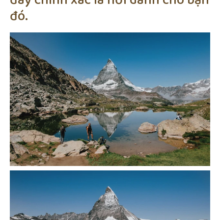
đây chính xác là nơi dành cho bạn
đó.