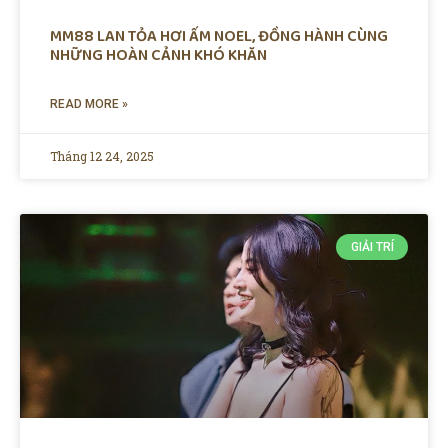
MM88 LAN TỎA HƠI ẤM NOEL, ĐỒNG HÀNH CÙNG
NHỮNG HOÀN CẢNH KHÓ KHĂN
READ MORE »
Tháng 12 24, 2025
GIẢI TRÍ