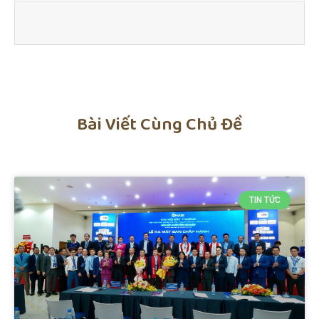
Bài Viết Cùng Chủ Đề
TIN TỨC