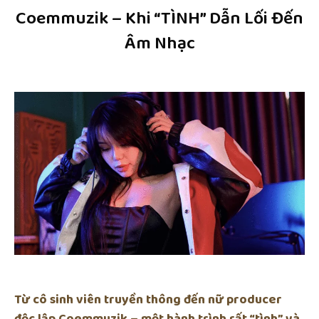
Coemmuzik – Khi “TÌNH” Dẫn Lối Đến
Âm Nhạc
Từ cô sinh viên truyền thông đến nữ producer