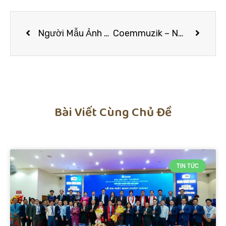
Người Mẫu Ảnh Min – Vẻ Đẹp Gợi Cảm Đậm Chất Nghệ Thuật Và Hành Trình Chạm Tới Ước Mơ
Coemmuzik – Nữ Producer Trẻ Chạm Cảm Xúc Bằng Âm Nhạc Tự Do Và Cá Tính
Bài Viết Cùng Chủ Đề
TIN TỨC