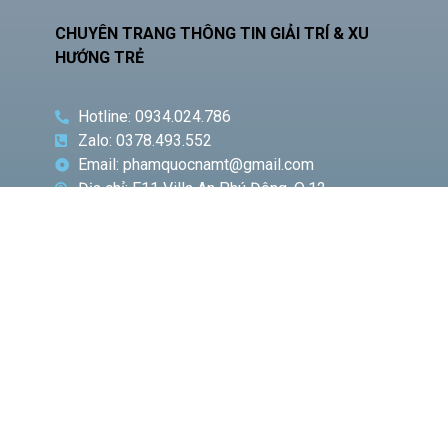
CHUYÊN TRANG THÔNG TIN GIẢI TRÍ & XU
HƯỚNG TRẺ
Hotline: 0934.024.786
Zalo: 0378.493.552
Email: phamquocnamt@gmail.com
Địa chỉ: E11 Villa An Phú Đông, Q.12
Fanpage: Phạm Gia Media
CHUYÊN
BÀI VIẾT
MỤC
NỔI BẬT
Phó
Giám
đốc Sở
Công