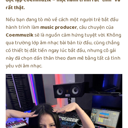
độc lập Coemmuzik – một hành trình rất “tình” và
rất thật.
Nếu bạn đang tò mò về cách một người trẻ bắt đầu
hành trình làm
music producer
, câu chuyện của
Coemmuzik
sẽ là nguồn cảm hứng tuyệt vời. Không
qua trường lớp âm nhạc bài bản từ đầu, cũng chẳng
có thiết bị đắt tiền ngay lúc bắt đầu, nhưng cô gái
này đã chọn dấn thân theo đam mê bằng tất cả tình
yêu với âm nhạc.