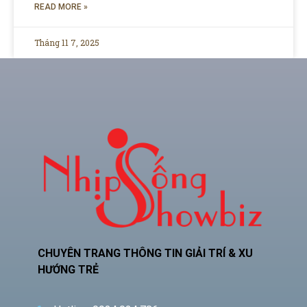
READ MORE »
Tháng 11 7, 2025
CHUYÊN TRANG THÔNG TIN GIẢI TRÍ & XU
HƯỚNG TRẺ