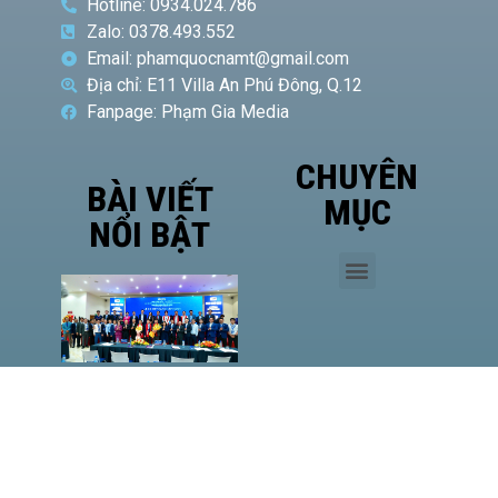
Hotline: 0934.024.786
Zalo: 0378.493.552
Email: phamquocnamt@gmail.com
Địa chỉ: E11 Villa An Phú Đông, Q.12
Fanpage: Phạm Gia Media
CHUYÊN
BÀI VIẾT
MỤC
NỔI BẬT
Phó
Giám
đốc Sở
Công
Thương
TP.HCM
Hà Văn
Út đề
cao vị
thế của