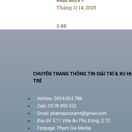
Read More »
Tháng 11 14, 2025
CHUYÊN TRANG THÔNG TIN GIẢI TRÍ & XU 
TRẺ
Hotline: 0934.024.786
Zalo: 0378.493.552
Email: phamquocnamt@gmail.com
Địa chỉ: E11 Villa An Phú Đông, Q.12
Fanpage: Phạm Gia Media