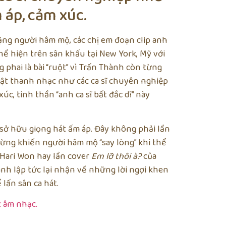
 áp, cảm xúc.
ặng người hâm mộ, các chị em đoạn clip anh
ể hiện trên sân khấu tại New York, Mỹ với
phai là bài “ruột” vì Trấn Thành còn từng
uật thanh nhạc như các ca sĩ chuyên nghiệp
c, tinh thần “anh ca sĩ bất đắc dĩ” này
n sở hữu giọng hát ấm áp. Đây không phải lần
 từng khiến người hâm mộ “say lòng” khi thể
 Hari Won hay lần cover
Em lỡ thôi à?
của
ành lập tức lại nhận về những lời ngợi khen
 lấn sân ca hát.