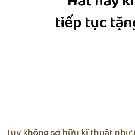
‘Hát hay k
tiếp tục tặn
Tuy không sở hữu kĩ thuật như 