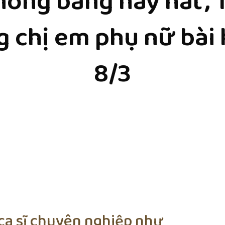
hông bằng hay hát’,
g chị em phụ nữ bài h
8/3
ca sĩ chuyên nghiệp như