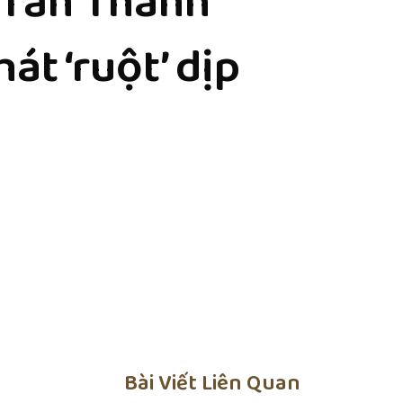
 Trấn Thành
át ‘ruột’ dịp
Bài Viết Liên Quan