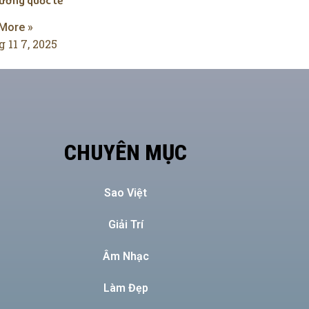
rường quốc tế
More »
 11 7, 2025
CHUYÊN MỤC
Sao Việt
Giải Trí
Âm Nhạc
Làm Đẹp