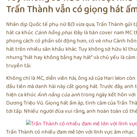
Trấn Thành vẫn có giọng hát ấm
Nhân dịp Quốc tế phụ nữ 8/3 vừa qua, Trấn Thành gửi t
hát ca khúc
Cánh hồng phai.
Đây là bản cover nam MC th
phong cách có phần sôi động hơn, có vẻ như Cánh hồng 
hát trên nhiều sân khấu khác. Tuy không sở hữu kĩ th
nhưng “hát hay không bằng hay hát” và chủ yếu là cảm xú
truyền tải.
Không chỉ là MC, diễn viên hài, ông xã của Hari Won cò
đầu tiên mà danh hài này cất giọng hát. Trước đây, anh
hiện ca khúc
Ánh nắng của anh
trong ngày kết hôn với
Dương Triệu Vũ. Giọng hát ấm áp, tình cảm của Trấn Th
tới tấp. Nhiều người đùa vui rằng, anh hoàn toàn có thể
Trấn Thành có nhiều đam mê lớn với lĩnh vực âm nhạc.