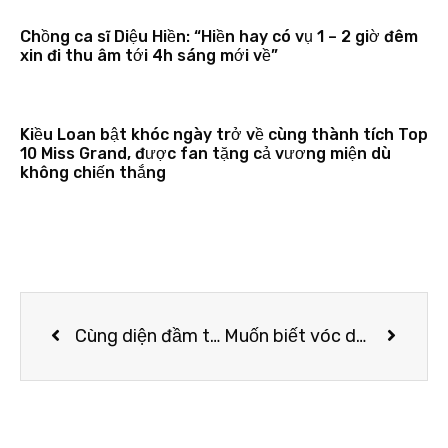
Chồng ca sĩ Diệu Hiền: “Hiền hay có vụ 1 – 2 giờ đêm
xin đi thu âm tới 4h sáng mới về”
Kiều Loan bật khóc ngày trở về cùng thành tích Top
10 Miss Grand, được fan tặng cả vương miện dù
không chiến thắng
Cùng diện đầm thách thức người nhìn: Sam đẹp tựa nữ thần, Jolie Nguyễn lại gây “nhức nhối” với vòng 1 khủng
Muốn biết vóc dáng của Phạm Quỳnh Anh đáng ngưỡng mộ đến đâu, hãy xem cô diện đẹp xuất sắc mẫu quần khó nhằn này