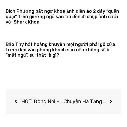
Bích Phương bất ngờ khoe ảnh diện áo 2 dây “quằn
quại” trên giường ngủ sau tin đồn đi chụp ảnh cưới
với Shark Khoa
Bảo Thy hốt hoảng khuyên mọi người phải gõ cửa
trước khi vào phòng khách sạn nếu không sẽ bị…
“mất ngủ”, sự thật là gì?
HOT: Đông Nhi – Ông Cao Thắng tung trọn bộ ảnh cưới đẹp long lanh trước ngày chính thức về chung một nhà
Chuyện Hà Tăng mặc lại đồ cũ: Cũng thường thôi nhưng cách cô biến tấu mới là điều bạn nên “hóng” ngay