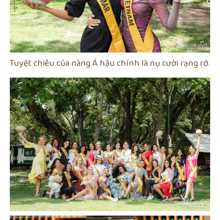
Tuyệt chiêu của nàng Á hậu chính là nụ cười rạng rỡ.