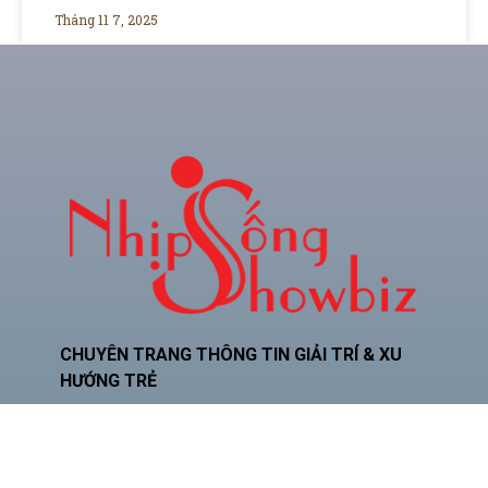
Tháng 11 7, 2025
CHUYÊN TRANG THÔNG TIN GIẢI TRÍ & XU
HƯỚNG TRẺ
Hotline: 0934.024.786
Zalo: 0378.493.552