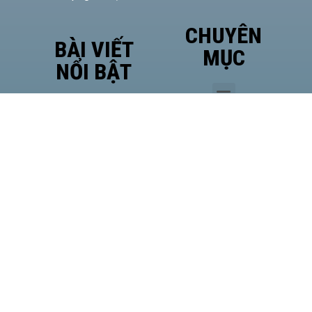
CHUYÊN
BÀI VIẾT
MỤC
NỔI BẬT
Phó
Giám
đốc Sở
Công
Thương
TP.HCM
Hà Văn
Út đề
cao vị
thế của
HASI