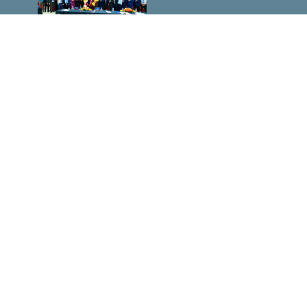
đốc Sở
Công
Thương
TP.HCM
Hà Văn
Út đề
cao vị
thế của
HASI
MM88
LAN
TỎA
HƠI ẤM
NOEL,
ĐỒNG
HÀNH
CÙNG
NHỮNG
HOÀN
CẢNH