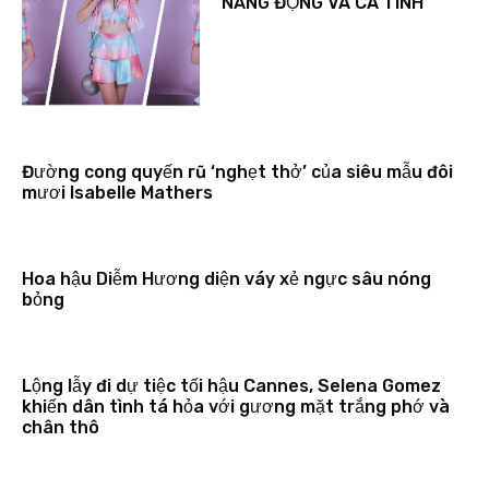
NĂNG ĐỘNG VÀ CÁ TÍNH
Đường cong quyến rũ ‘nghẹt thở’ của siêu mẫu đôi
mươi Isabelle Mathers
Hoa hậu Diễm Hương diện váy xẻ ngực sâu nóng
bỏng
Lộng lẫy đi dự tiệc tối hậu Cannes, Selena Gomez
khiến dân tình tá hỏa với gương mặt trắng phớ và
chân thô