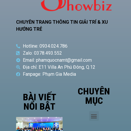
CHUYÊN TRANG THÔNG TIN GIẢI TRÍ & XU
HƯỚNG TRẺ
Hotline: 0934.024.786
Zalo: 0378.493.552
Email: phamquocnamt@gmail.com
Địa chỉ: E11 Villa An Phú Đông, Q.12
Fanpage: Phạm Gia Media
CHUYÊN
BÀI VIẾT
MỤC
NỔI BẬT
Phó
Giám