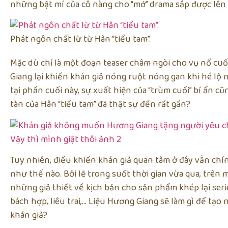
những bật mí của cô nàng cho “mớ” drama sắp được lên s
Phát ngôn chất lừ từ Hân “tiểu tam”.
Mặc dù chỉ là một đoạn teaser châm ngòi cho vụ nổ cu
Giang lại khiến khán giả nóng ruột nóng gan khi hé lộ n
tại phần cuối này, sự xuất hiện của “trùm cuối” bí ẩn 
tàn của Hân “tiểu tam” đã thật sự đến rất gần?
Tuy nhiên, điều khiến khán giả quan tâm ở đây vẫn chín
như thế nào. Bởi lẽ trong suốt thời gian vừa qua, trên
những giả thiết về kịch bản cho sản phẩm khép lại s
bách hợp, liêu trai,… Liệu Hương Giang sẽ làm gì để tạ
khán giả?