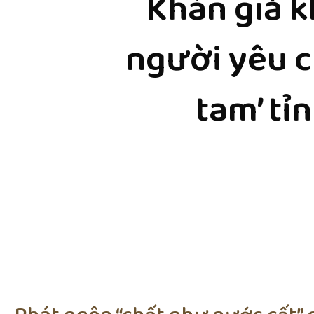
Khán giả 
người yêu c
tam’ tỉn