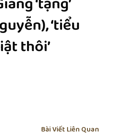
ang ‘tặng’
uyễn), ‘tiểu
iật thôi’
Bài Viết Liên Quan