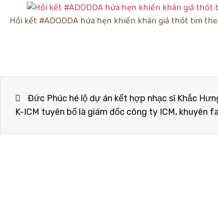
Hồi kết #ADODDA hứa hẹn khiến khán giả thót tim theo
Đức Phúc hé lộ dự án kết hợp nhạc sĩ Khắc Hưng
K-ICM tuyên bố là giám đốc công ty ICM, khuyên f