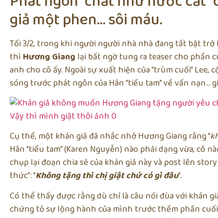
Phát ngôn “chất như nước cất” 
giả một phen… sôi máu.
Tối 3/2, trong khi người người nhà nhà đang tất bật trở 
thì
Hương Giang
lại bất ngờ tung ra teaser cho phần 
anh cho cô ấy. Ngoài sự xuất hiện của “trùm cuối” Lee,
sóng trước phát ngôn của Hân “tiểu tam” về vấn nạn… gi
Cụ thể, một khán giả đã nhắc nhở Hương Giang rằng “
k
Hân “tiểu tam” (Karen Nguyễn) nào phải dạng vừa, cô nàng
chụp lại đoạn chia sẻ của khán giả này và post lên sto
thức”: “
Không tặng thì chị giật chứ có gì đâu
“.
Có thể thấy được rằng dù chỉ là câu nói đùa với khán g
chứng tỏ sự lộng hành của mình trước thềm phần cuối 