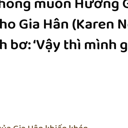
không muốn Hương Gi
ho Gia Hân (Karen Ng
h bơ: ‘Vậy thì mình g