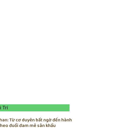
i Trí
chan: Từ cơ duyên bất ngờ đến hành
 theo đuổi đam mê sân khấu