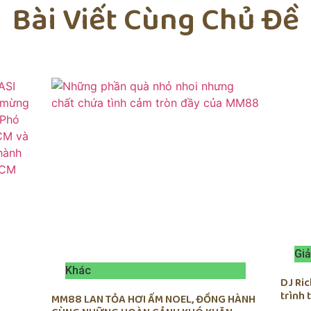
Bài Viết Cùng Chủ Đề
Giả
Khác
DJ Ri
trình
MM88 LAN TỎA HƠI ẤM NOEL, ĐỒNG HÀNH