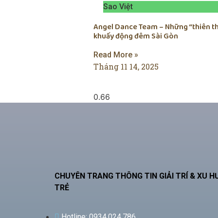
Sao Việt
Angel Dance Team – Những “thiên t
khuấy động đêm Sài Gòn
Read More »
Tháng 11 14, 2025
CHUYÊN TRANG THÔNG TIN GIẢI TRÍ & XU 
TRẺ
Hotline: 0934.024.786