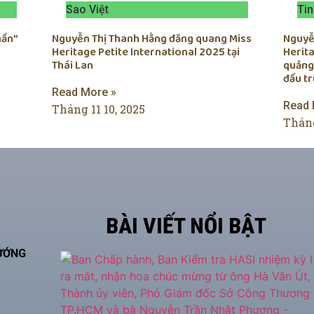
Sao Việt
Tin
hần”
Nguyễn Thị Thanh Hằng đăng quang Miss
Nguyễn
Heritage Petite International 2025 tại
Herita
Thái Lan
quảng
đấu t
Read More »
Read 
Tháng 11 10, 2025
Tháng
BÀI VIẾT NỔI BẬT
HƯỚNG