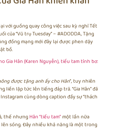
của Gia Hân khiến khán
lại với guồng quay công việc sau kỳ nghỉ Tết
cuối của “Vũ trụ Tuesday” – #ADODDA, Tặng
 cộng đồng mạng mới đây lại được phen dậy
ật bồ.
hông được tặng anh ấy cho Hân
“, tuy nhiên
 liền lập tức lên tiếng đáp trả. “Gia Hân” đã
ry Instagram cùng dòng caption đầy sự “thách
iả, thế nhưng
Hân “tiểu tam”
một lần nữa
lên sóng. Đây nhiều khả năng là một trong