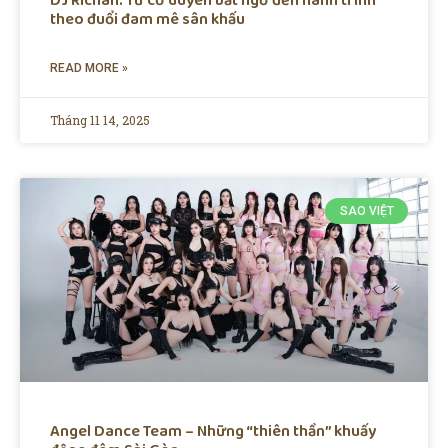
DJ Richan: Từ cơ duyên bất ngờ đến hành trình
theo đuổi đam mê sân khấu
READ MORE »
Tháng 11 14, 2025
SAO VIỆT
Angel Dance Team – Những “thiên thần” khuấy