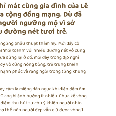
ỉ mát cùng gia đình của Lê
của cộng đồng mạng. Dù đã
người ngưỡng mộ vì sở
 đường nét tươi trẻ.
h ngừng phẫu thuật thẫm mỹ. Mới đây cô
ại “mới toanh” với nhiều đường nét vô cùng
a dừng lại ở đó, mới đây trong dịp nghỉ
ody vô cùng nóng bỏng, trẻ trung khiến
g hạnh phúc và rạng ngời trong từng khung
hạy cảm là miếng dán ngực khi diện đầm ôm
 Giang bị ảnh hưởng ít nhiều. Chưa kể vòng
m điểm thu hút sự chú ý khiến người nhìn
 cơ thể nên người đẹp vẫn giữ được vòng 1