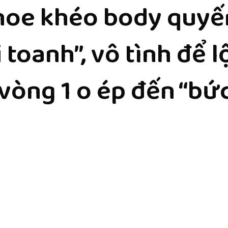
hoe khéo body quyến
i toanh”, vô tình để 
vòng 1 o ép đến “bứ