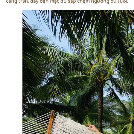
căng tràn, đầy đặn mặc dù sắp chạm ngưỡng 50 tuổi.