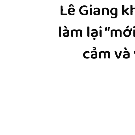
Lê Giang k
làm lại “mớ
cảm và 