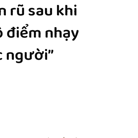
 rũ sau khi
lộ điểm nhạy
c người”