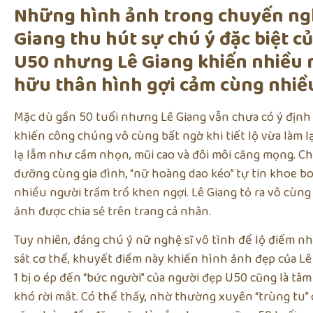
Những hình ảnh trong chuyến ngh
Giang thu hút sự chú ý đặc biệt 
U50 nhưng Lê Giang khiến nhiều 
hữu thân hình gợi cảm cùng nhiều
Mặc dù gần 50 tuổi nhưng Lê Giang vẫn chưa có ý địn
khiến công chúng vô cùng bất ngờ khi tiết lộ vừa làm l
lạ lẫm như cầm nhọn, mũi cao và đôi môi căng mọng. Chư
dưỡng cùng gia đình, “nữ hoàng dao kéo” tự tin khoe b
nhiều người trầm trồ khen ngợi. Lê Giang tỏ ra vô cùn
ảnh được chia sẻ trên trang cá nhân.
Tuy nhiên, đáng chú ý nữ nghệ sĩ vô tình để lộ điểm n
sát cơ thể, khuyết điểm này khiến hình ảnh đẹp của Lê
1 bị o ép đến “bức người” của người đẹp U50 cũng là tâ
khó rời mắt. Có thể thấy, nhờ thường xuyên “trùng tu”