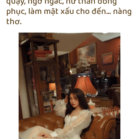
quậy, ngơ ngác, nữ thần đồng
phục, làm mặt xấu cho đến… nàng
thơ.