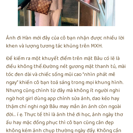
Ảnh đi Hàn mới đây của cô bạn nhận được nhiều lời
khen và lượng tương tác khủng trên MXH.
Để kiếm ra một khuyết điểm trên mặt Bâu có lẽ là
điều không thể.Đường nét gương mặt thanh tú, mài
tóc đen dài và chiếc sống mũi cao “nhìn phát mê
ngay” khiến cô bạn toả sáng trong mọi khung hình.
Nhưng cũng chình từ đây mà không ít người nghi
ngờ hot girl dùng app chỉnh sửa ảnh, dao kéo hay
thậm chí nghi ngờ Bâu may mắn ăn ảnh còn ngoài
đời… í ẹ. Thực tế thì là ảnh thẻ đi học, ảnh ngày thơ
ấu hay mặc đồng phục thì cô bạn cũng cân đẹp
không kém ảnh chụp thường ngày đấy. Không cần