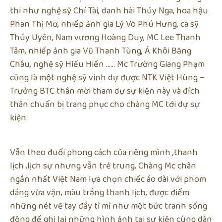
thi như nghệ sỹ Chí Tài, danh hài Thúy Nga, hoa hậu
Phan Thị Mơ, nhiếp ảnh gia Lý Võ Phú Hưng, ca sỹ
Thúy Uyên, Nam vương Hoàng Duy, MC Lee Thanh
Tâm, nhiếp ảnh gia Vũ Thanh Tùng, Á Khôi Băng
Châu, nghệ sỹ Hiếu Hiền …… Mc Trường Giang Phạm
cũng là một nghệ sỹ vinh dự được NTK Việt Hùng –
Trưởng BTC thân mời tham dự sự kiện này và đích
thân chuẩn bị trang phục cho chàng MC tới dự sự
kiện.
Vẫn theo đuổi phong cách của riêng mình ,thanh
lịch ,lịch sự nhưng vẫn trẻ trung, Chàng Mc chân
ngắn nhất Việt Nam lựa chọn chiếc áo dài với phom
dáng vừa vặn, màu trắng thanh lịch, được điểm
những nét vẽ tay đầy tỉ mỉ như một bức tranh sống
động để ghi lại những hình ảnh tại sự kiện cùng dàn