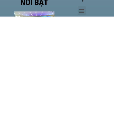
NỔI BẬT
Phó
Giám
đốc Sở
Công
Thương
TP.HCM
Hà Văn
Út đề
cao vị
thế của
HASI
MM88
LAN
TỎA
HƠI ẤM
NOEL,
ĐỒNG