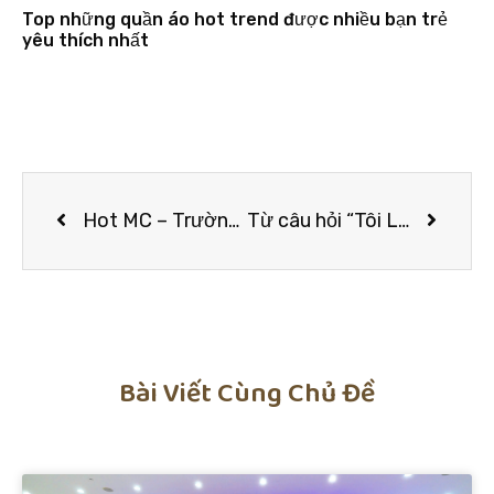
Top những quần áo hot trend được nhiều bạn trẻ
yêu thích nhất
Hot MC – Trường Giang Phạm nhận lời mời đồng hành cùng dự án “Nữ Hoàng Quyến Rũ – Miss Sexy Model 2019”
Từ câu hỏi “Tôi Là Ai” đến loạt câu chuyện truyền cảm hứng của Hương Giang, Đen Vâu, Hoàng Thùy
Bài Viết Cùng Chủ Đề