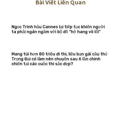
Bài Viết Liên Quan
Ngọc Trinh hậu Cannes lại tiếp tục khiến người
ta phải ngán ngẩm với bộ đồ “hở hang vô lối”
Mang túi hơn 80 triệu đi thi, liệu bạn gái cầu thủ
Trọng Đại có làm nên chuyện sau 6 lần chinh
chiến tại các cuộc thi sắc đẹp?