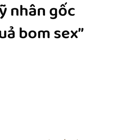
ỹ nhân gốc
quả bom sex”