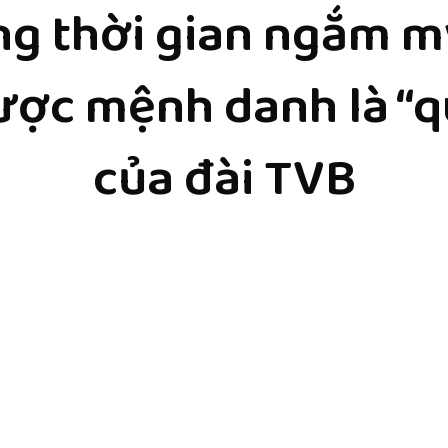
g thời gian ngắm m
ược mệnh danh là “
của đài TVB