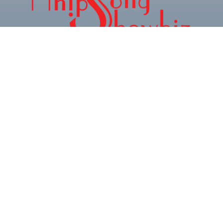
CHUYÊN TRANG THÔNG TIN GIẢI TRÍ & XU
HƯỚNG TRẺ
Hotline: 0934.024.786
Zalo: 0378.493.552
Email: phamquocnamt@gmail.com
Địa chỉ: E11 Villa An Phú Đông, Q.12
Fanpage: Phạm Gia Media
CHUYÊN
BÀI VIẾT
MỤC
NỔI BẬT
Phó