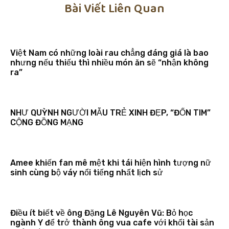
Bài Viết Liên Quan
Việt Nam có những loài rau chẳng đáng giá là bao
nhưng nếu thiếu thì nhiều món ăn sẽ “nhận không
ra”
NHƯ QUỲNH NGƯỜI MẪU TRẺ XINH ĐẸP, “ĐỐN TIM”
CỘNG ĐỒNG MẠNG
Amee khiến fan mê mệt khi tái hiện hình tượng nữ
sinh cùng bộ váy nổi tiếng nhất lịch sử
Điều ít biết về ông Đặng Lê Nguyên Vũ: Bỏ học
ngành Y để trở thành ông vua cafe với khối tài sản