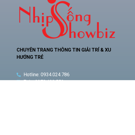
CHUYÊN TRANG THÔNG TIN GIẢI TRÍ & XU
HƯỚNG TRẺ
Hotline: 0934.024.786
Zalo: 0378.493.552
Email: phamquocnamt@gmail.com
Địa chỉ: E11 Villa An Phú Đông, Q.12
Fanpage: Phạm Gia Media
CHUYÊN
BÀI VIẾT
MỤC