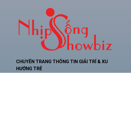
CHUYÊN TRANG THÔNG TIN GIẢI TRÍ & XU
HƯỚNG TRẺ
Hotline: 0934.024.786
Zalo: 0378.493.552
Email: phamquocnamt@gmail.com
Địa chỉ: E11 Villa An Phú Đông, Q.12
Fanpage: Phạm Gia Media
CHUYÊN