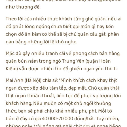
như thượng đế.
Theo lời của nhiều thực khách từng ghé quán, nếu ai
đó phút lóng ngóng chưa biết gọi món gì hay kén
chọn đồ ăn kèm có thể sẽ bị chủ quán cáu gắt, phàn
nàn bằng những lời lẽ khó nghe.
Mặc dù gây nhiều tranh cãi về phong cách bán hàng,
quán bún nằm trong ngõ Trung Yên (quận Hoàn
Kiếm) vẫn được nhiều tín đồ ghiền ngan yêu thích.
Mai Anh (Hà Nội) chia sẻ: “Mình thích cách khay thịt
ngan được xếp đều tăm tắp, đẹp mắt. Chủ quán thái
thịt ngan thoăn thoắt, liên tục để phục vụ lượng lớn
khách hàng. Nếu muốn có một chỗ ngồi thưởng
thức, bạn sẽ phải chịu khá nhiều phụ phí. Mỗi tô
bún ở đây có giá 40.000-70.000 đồng/bát. Tuy nhiên,
những ngày trời nóng mà phải chờ đợi và nghe tiếng