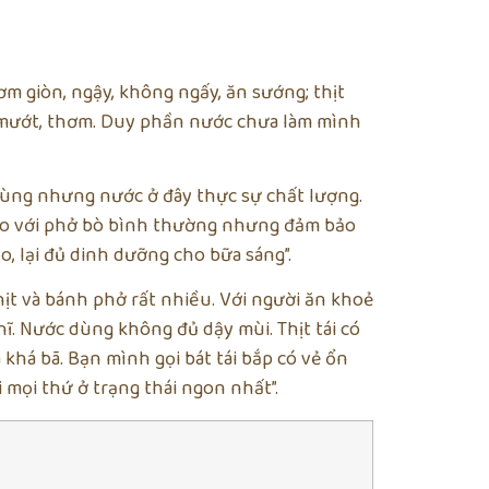
hơm giòn, ngậy, không ngấy, ăn sướng; thịt
u mướt, thơm. Duy phần nước chưa làm mình
 dùng nhưng nước ở đây thực sự chất lượng.
n so với phở bò bình thường nhưng đảm bảo
o, lại đủ dinh dưỡng cho bữa sáng”.
thịt và bánh phở rất nhiều. Với người ăn khoẻ
ĩ. Nước dùng không đủ dậy mùi. Thịt tái có
khá bã. Bạn mình gọi bát tái bắp có vẻ ổn
i mọi thứ ở trạng thái ngon nhất”.