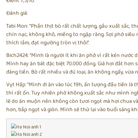
Điểm: 7,5/10.
Đánh giá:
Tabi Mon: “Phần thịt bò rất chất lượng, gầu xuất sắc, t
chín nạc, không khô, miếng to ngập răng. Sợi phở siê
thích lắm, đạt ngưỡng tròn vị thôi”.
Bich2424: “Mình là người ít khi ăn phở vì rất kén nước
Mình hay ăn bát đặc biệt 70.000 đồng. Giá hơi đắt hơ
đáng tiền. Bò rất nhiều và đủ loại, ăn không ngấy, vừa n
Vỵt Hấp: “Mình đi ăn vào lúc 19h, ấn tượng đầu tiên là 
thì rất ổn. Tuy nhiên phở không xuất sắc như mình ngh
lẽ do ăn muộn nên không còn tươi ngọt mà hơi chua và 
hơn, bắp ngọt và giòn. Mình sẽ thử lại vào buổi sáng kh