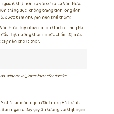
giác ít thịt hơn so với cơ sở Lê Văn Hưu.
bún trắng đục, không trắng tinh, óng ánh
hỏ, được băm nhuyễn nên khá thơm”.
 Văn Hưu. Tuy nhiên, mình thích ở Láng Hạ
 đổi. Thịt nướng thơm, nước chấm đậm đà,
cay nên cho ít thôi”.
Ảnh:
Winetravel_lover, forthefoodssake.
 về nhà các món ngon đặc trưng Hà thành
 Bún ngan ở đây gây ấn tượng với thịt ngan