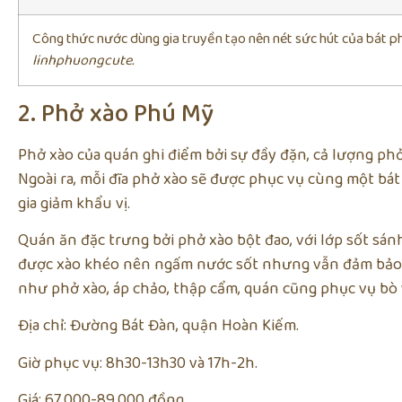
Công thức nước dùng gia truyền tạo nên nét sức hút của bát ph
linhphuongcute.
2. Phở xào Phú Mỹ
Phở xào của quán ghi điểm bởi sự đầy đặn, cả lượng phở
Ngoài ra, mỗi đĩa phở xào sẽ được phục vụ cùng một b
gia giảm khẩu vị.
Quán ăn đặc trưng bởi phở xào bột đao, với lớp sốt sán
được xào khéo nên ngấm nước sốt nhưng vẫn đảm bảo 
như phở xào, áp chảo, thập cẩm, quán cũng phục vụ bò v
Địa chỉ: Đường Bát Đàn, quận Hoàn Kiếm.
Giờ phục vụ: 8h30-13h30 và 17h-2h.
Giá: 67.000-89.000 đồng