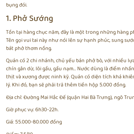
bụng đói.
1. Phở Sướng
Tồn tại hàng chục năm, đây là một trong những hàng p
Tên gọi vui tai này như nói lên sự hạnh phúc, sung sư
bát phở thơm nồng.
Quán có 2 chi nhánh, chủ yếu bán phở bò, với nhiều lựa
chín gân dừ, lõi gầu, gầu nạm… Nước dùng là điểm nhấ
thịt và xương được ninh kỹ. Quán có diện tích khá khiê
lý. Khi đó, bạn sẽ phải trả thêm tiền hộp 5.000 đồng.
Địa chỉ: Đường Mai Hắc Đế (quận Hai Bà Trưng), ngõ Tru
Giờ phục vụ: 6h30-22h.
Giá: 55.000-80.000 đồng