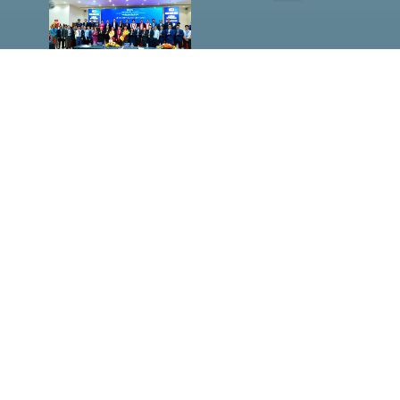
Giám
đốc Sở
Công
Thương
TP.HCM
Hà Văn
Út đề
cao vị
thế của
HASI
MM88
LAN
TỎA
HƠI ẤM
NOEL,
ĐỒNG
HÀNH
CÙNG
NHỮNG