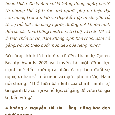
hoàn thiện. Đó không chỉ là “công, dung, ngôn, hạnh”
từ những thế kỷ trước, mà người phụ nữ hiện đại
còn mang trong mình vẻ đẹp kết hợp nhiều yếu tố,
từ sự nổi bật của dáng người, đường nét khuôn mặt,
đến sự sắc bén, thông minh của trí tuệ, và trên tất cả
là tinh thần tự tin, dám khẳng định bản thân, dám cố
gắng, nỗ lực theo đuổi mục tiêu của riêng mình.”
Đó cũng chính là lí do đưa cô đến tham dự Queen
Beauty Awards 2021 và truyền tải một động lực
mạnh mẽ đến những cá nhân đang theo đuổi sự
nghiệp, nhan sắc nói riêng và người phụ nữ Việt Nam
nói chung: “Thể hiện bản lĩnh của chính mình, tự
tin giành lấy cơ hội và nỗ lực, cố gắng để vươn tới giá
trị bền vững.”
Á hoàng 2: Nguyễn Thị Thu Hằng- Bông hoa đẹp