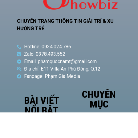
CHUYÊN TRANG THÔNG TIN GIẢI TRÍ & XU
HƯỚNG TRẺ
Hotline: 0934.024.786
Zalo: 0378.493.552
Email: phamquocnamt@gmail.com
Địa chỉ: E11 Villa An Phú Đông, Q.12
Fanpage: Phạm Gia Media
CHUYÊN
BÀI VIẾT
MỤC
NỔI BẬT
Phó
Giám
đốc Sở