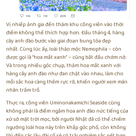
Vị nhiếp ảnh gia đến thăm khu công viên vào thời
điểm không thể thích hợp hơn. Đầu tháng 4, hàng
cây anh đào bước vào giai đoạn bung tỏa đẹp
nhất. Cùng lúc ấy, loài thảo mộc Nemophila – còn
được gọi là “hoa mắt xanh” – cũng bắt đầu chớm nở.
Và trong nhiều góc chụp, thảm hoa mắt xanh với
hàng cây anh đào như đan chặt vào nhau, làm cho
mỗi sắc hoa càng thêm rực rỡ, khiến người xem mãn
nhãn trầm trồ.
Thực ra, công viên Uminonakamichi Seaside cũng
không phải là điểm ngắm hoa anh đào nức tiếng của
xử sở mặt trời mọc, bởi người Nhật đã có thể chiêm
ngưỡng loài hoa này trên khắp góc phố, còn không
thì đến các lâu đài cổ sẽ có trải nghiệm sắc nét hơn.