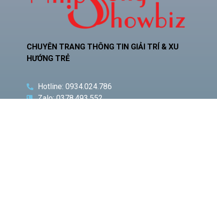
CHUYÊN TRANG THÔNG TIN GIẢI TRÍ & XU
HƯỚNG TRẺ
Hotline: 0934.024.786
Zalo: 0378.493.552
Email: phamquocnamt@gmail.com
Địa chỉ: E11 Villa An Phú Đông, Q.12
Fanpage: Phạm Gia Media
CHUYÊN
BÀI VIẾT
MỤC
NỔI BẬT
Phó