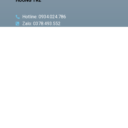
HƯỚNG TRẺ
Hotline: 0934.024.786
Zalo: 0378.493.552
Email: phamquocnamt@gmail.com
Địa chỉ: E11 Villa An Phú Đông, Q.12
Fanpage: Phạm Gia Media
CHUYÊN
BÀI VIẾT
MỤC
NỔI BẬT
Phó
Giám
đốc Sở
Công
Thương
TP.HCM
Hà Văn