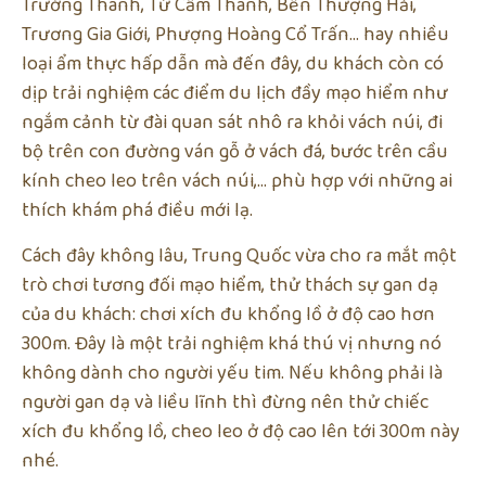
Trường Thành, Tử Cấm Thành, Bến Thượng Hải,
Trương Gia Giới, Phượng Hoàng Cổ Trấn… hay nhiều
loại ẩm thực hấp dẫn mà đến đây, du khách còn có
dịp trải nghiệm các điểm du lịch đầy mạo hiểm như
ngắm cảnh từ đài quan sát nhô ra khỏi vách núi, đi
bộ trên con đường ván gỗ ở vách đá, bước trên cầu
kính cheo leo trên vách núi,… phù hợp với những ai
thích khám phá điều mới lạ.
Cách đây không lâu, Trung Quốc vừa cho ra mắt một
trò chơi tương đối mạo hiểm, thử thách sự gan dạ
của du khách: chơi xích đu khổng lồ ở độ cao hơn
300m. Đây là một trải nghiệm khá thú vị nhưng nó
không dành cho người yếu tim. Nếu không phải là
người gan dạ và liều lĩnh thì đừng nên thử chiếc
xích đu khổng lồ, cheo leo ở độ cao lên tới 300m này
nhé.