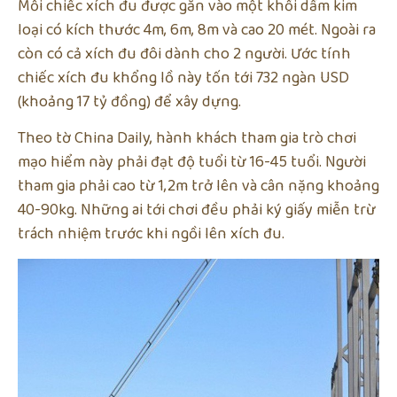
Mỗi chiếc xích đu được gắn vào một khối dầm kim
loại có kích thước 4m, 6m, 8m và cao 20 mét. Ngoài ra
còn có cả xích đu đôi dành cho 2 người. Ước tính
chiếc xích đu khổng lồ này tốn tới 732 ngàn USD
(khoảng 17 tỷ đồng) để xây dựng.
Theo tờ China Daily, hành khách tham gia trò chơi
mạo hiểm này phải đạt độ tuổi từ 16-45 tuổi. Người
tham gia phải cao từ 1,2m trở lên và cân nặng khoảng
40-90kg. Những ai tới chơi đều phải ký giấy miễn trừ
trách nhiệm trước khi ngồi lên xích đu.