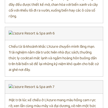
đây đều được thiết kế mở, chan hòa với biển xanh và cây
cối với nhiều lối đi ra vườn, xuống biển hay các ô cửa sổ
rộng.
Chiều tà là khoảnh khắc L’Azure chuyển mình lãng mạn.
Trải nghiệm nằm dài trước hiên nhà đọc sách, thưởng
thức ly cocktail mát lạnh và ngắm hoàng hôn buông dần
trên bãi biển sẽ để lại những kỷ niệm khó quên cho bất cứ
ai ghé nơi đây.
Mặt trời lúc xế chiều ở L’Azure mang màu hồng cam rực
rỡ, xen lẫn cùng màu mây và đại dương, vẽ nên một bức