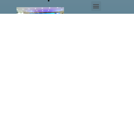
Phó
Giám
đốc Sở
Công
Thương
TP.HCM
Hà Văn
Út đề
cao vị
thế của
HASI
MM88
LAN
TỎA
HƠI ẤM
NOEL,
ĐỒNG
HÀNH