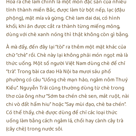
Hoá ra chè lam chính là một món đặc sản của nhiều
tỉnh thành miền Bắc, được làm từ bột nếp, lạc (đậu
phộng), mật mía và gừng. Chè lam dai dai, có hình
khối, khi ăn được cắt ra thành từng miếng mỏng,
dùng với chè xanh nóng thì thật không còn gì bằng.
À mà đấy, đến đây lại “tòi” ra thêm một mặt khác của
chữ “chè” rồi. Chè này lại không phải món ngọt mà là
thức uống. Một số người Việt Nam dùng chè để chỉ
“trà”. Trong bài ca dao Hà Nội ba mươi sáu phố
phường có câu “Uống chè mạn hảo, ngâm nôm Thuý
Kiều”. Nguyễn Trãi cũng thường dùng từ chè trong
thơ của ông như “Sớm ba chén chè sen, mát ruột, nài
chi vò đất hẩm hiu” hoặc “Say mùi đạo, chè ba chén”.
Có thể thấy, chè được dùng để chỉ các loại thức
uống làm bằng cách ngâm lá, chồi hay cành cây trà
(cây chè) trong nước sôi.