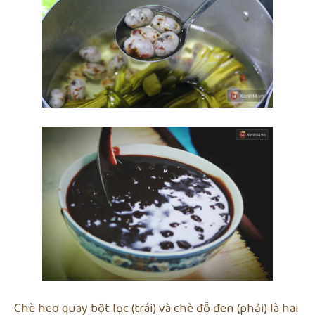
Chè heo quay bột lọc (trái) và chè đỗ đen (phải) là hai