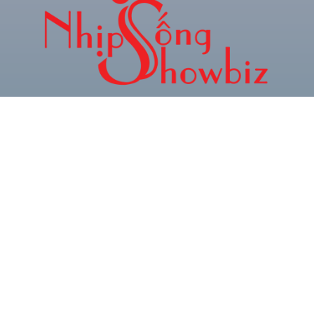
CHUYÊN TRANG THÔNG TIN GIẢI TRÍ & XU
HƯỚNG TRẺ
Hotline: 0934.024.786
Zalo: 0378.493.552
Email: phamquocnamt@gmail.com
Địa chỉ: E11 Villa An Phú Đông, Q.12
Fanpage: Phạm Gia Media
CHUYÊN
BÀI VIẾT
MỤC
NỔI BẬT