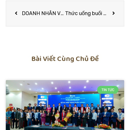
DOANH NHÂN VÕ THỊ LẤN NGƯỜI CÓ TÂM HUYẾT TẠO NÊN THƯƠNG HIỆU TRÀ TÚI LỌC TÂM LAN SẢN PHẨM BỔ ÍCH, AN TOÀN CHO SỨC KHỎE
Thức uống buổi sáng giúp tăng cường miễn dịch
Bài Viết Cùng Chủ Đề
TIN TỨC