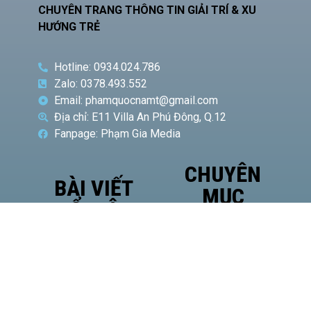
CHUYÊN TRANG THÔNG TIN GIẢI TRÍ & XU
HƯỚNG TRẺ
Hotline: 0934.024.786
Zalo: 0378.493.552
Email: phamquocnamt@gmail.com
Địa chỉ: E11 Villa An Phú Đông, Q.12
Fanpage: Phạm Gia Media
CHUYÊN
BÀI VIẾT
MỤC
NỔI BẬT
Phó
Giám
đốc Sở
Công
Thương