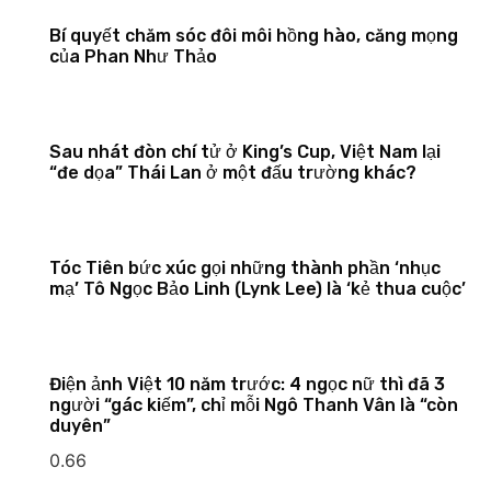
Bí quyết chăm sóc đôi môi hồng hào, căng mọng
của Phan Như Thảo
Sau nhát đòn chí tử ở King’s Cup, Việt Nam lại
“đe dọa” Thái Lan ở một đấu trường khác?
Tóc Tiên bức xúc gọi những thành phần ‘nhục
mạ’ Tô Ngọc Bảo Linh (Lynk Lee) là ‘kẻ thua cuộc’
Điện ảnh Việt 10 năm trước: 4 ngọc nữ thì đã 3
người “gác kiếm”, chỉ mỗi Ngô Thanh Vân là “còn
duyên”