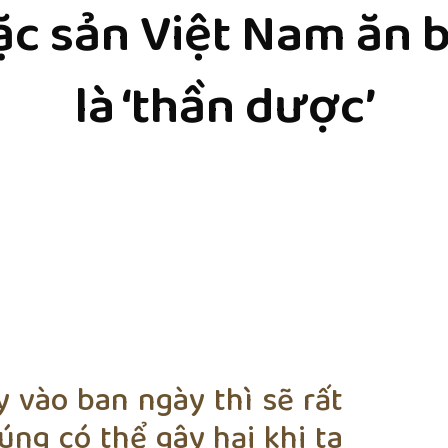
đặc sản Việt Nam ăn 
là ‘thần dược’
 vào ban ngày thì sẽ rất
úng có thể gây hại khi ta