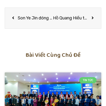
Son Ye Jin đóng cặp với Kang Ha Neul trong phim cổ trang
Hồ Quang Hiếu thua trắng tay ở game show
Bài Viết Cùng Chủ Đề
TIN TỨC