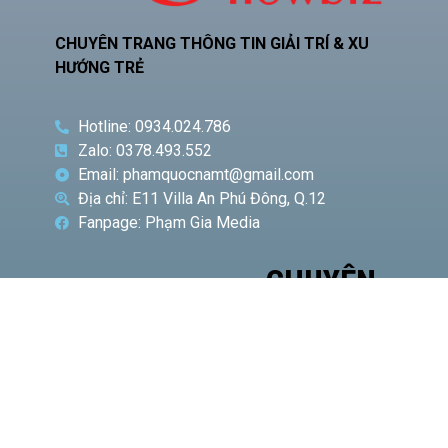
CHUYÊN TRANG THÔNG TIN GIẢI TRÍ & XU
HƯỚNG TRẺ
Hotline: 0934.024.786
Zalo: 0378.493.552
Email: phamquocnamt@gmail.com
Địa chỉ: E11 Villa An Phú Đông, Q.12
Fanpage: Phạm Gia Media
CHUYÊN
BÀI VIẾT
MỤC
NỔI BẬT
Phó
Giám
đốc Sở
Công