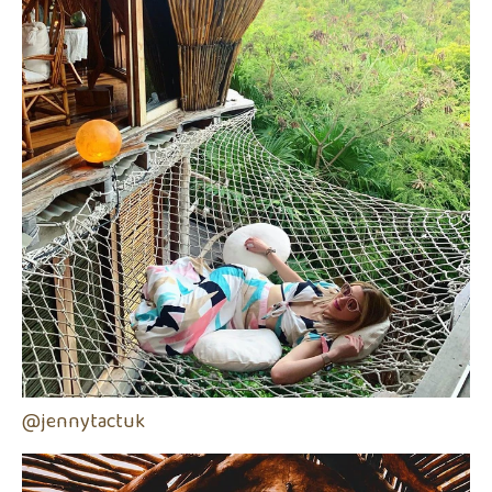
@jennytactuk