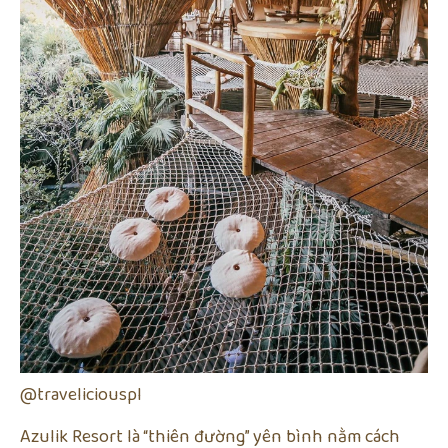
@traveliciouspl
Azulik Resort là “thiên đường” yên bình nằm cách