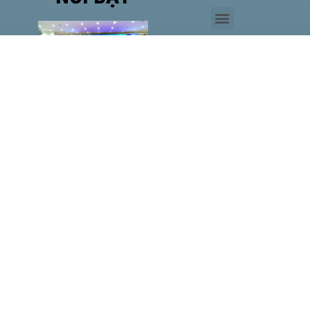
Phó
Giám
đốc Sở
Công
Thương
TP.HCM
Hà Văn
Út đề
cao vị
thế của
HASI
MM88
LAN
TỎA
HƠI ẤM
NOEL,
ĐỒNG
HÀNH