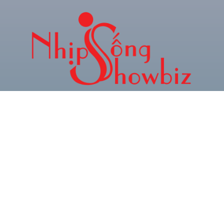
CHUYÊN TRANG THÔNG TIN GIẢI TRÍ & XU
HƯỚNG TRẺ
Hotline: 0934.024.786
Zalo: 0378.493.552
Email: phamquocnamt@gmail.com
Địa chỉ: E11 Villa An Phú Đông, Q.12
Fanpage: Phạm Gia Media
CHUYÊN