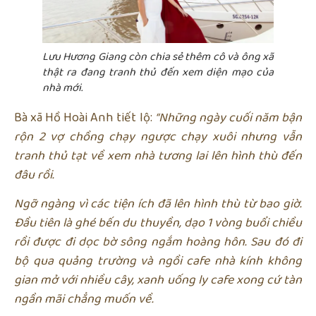
Lưu Hương Giang còn chia sẻ thêm cô và ông xã
thật ra đang tranh thủ đến xem diện mạo của
nhà mới.
Bà xã Hồ Hoài Anh tiết lộ:
“Những ngày cuối năm bận
rộn 2 vợ chồng chạy ngược chạy xuôi nhưng vẫn
tranh thủ tạt về xem nhà tương lai lên hình thù đến
đâu rồi.
Ngỡ ngàng vì các tiện ích đã lên hình thù từ bao giờ.
Đầu tiên là ghé bến du thuyền, dạo 1 vòng buổi chiều
rồi được đi dọc bờ sông ngắm hoàng hôn. Sau đó đi
bộ qua quảng trường và ngồi cafe nhà kính không
gian mở với nhiều cây, xanh uống ly cafe xong cứ tàn
ngần mãi chẳng muốn về.