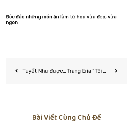
Độc đáo những món ăn làm từ hoa vừa đẹp, vừa
ngon
Tuyết Như được Siêu Mẫu Minh Tú chia sẻ hào quang vedette
Trang Eria “Tôi muốn khẳng định bản thân và khám phá sức mạnh nội tại với nhiều vai trò mới”
Bài Viết Cùng Chủ Đề