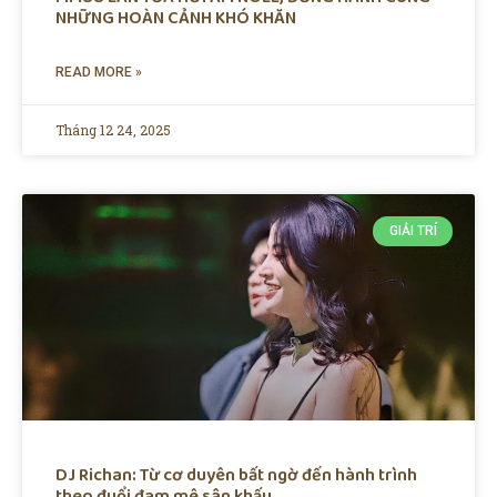
NHỮNG HOÀN CẢNH KHÓ KHĂN
READ MORE »
Tháng 12 24, 2025
GIẢI TRÍ
DJ Richan: Từ cơ duyên bất ngờ đến hành trình
theo đuổi đam mê sân khấu