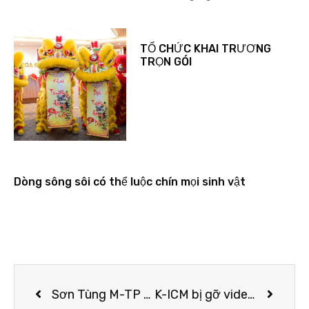
TỔ CHỨC KHAI TRƯƠNG
TRỌN GÓI
Dòng sông sôi có thể luộc chín mọi sinh vật
Sơn Tùng M-TP gây ấn tượng với phong cách đẳng cấp dự triển lãm thời trang
K-ICM bị gỡ video biểu diễn vì dính bản quyền?