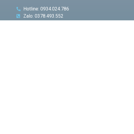
Hotline: 0934.024.786
Zalo: 0378.493.552
Email: phamquocnamt@gmail.com
Địa chỉ: E11 Villa An Phú Đông, Q.12
Fanpage: Phạm Gia Media
CHUYÊN
BÀI VIẾT
MỤC
NỔI BẬT
Phó
Giám
đốc Sở
Công
Thương
TP.HCM
Hà Văn
Út đề