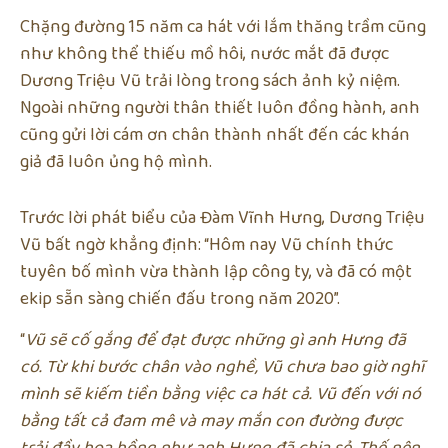
Chặng đường 15 năm ca hát với lắm thăng trầm cũng
như không thể thiếu mồ hôi, nước mắt đã được
Dương Triệu Vũ trải lòng trong sách ảnh kỷ niệm.
Ngoài những người thân thiết luôn đồng hành, anh
cũng gửi lời cám ơn chân thành nhất đến các khán
giả đã luôn ủng hộ mình.
Trước lời phát biểu của Đàm Vĩnh Hưng, Dương Triệu
Vũ bất ngờ khẳng định: “Hôm nay Vũ chính thức
tuyên bố mình vừa thành lập công ty, và đã có một
ekip sẵn sàng chiến đấu trong năm 2020”.
“
Vũ sẽ cố gắng để đạt được những gì anh Hưng đã
có. Từ khi bước chân vào nghề, Vũ chưa bao giờ nghĩ
mình sẽ kiếm tiền bằng việc ca hát cả. Vũ đến với nó
bằng tất cả đam mê và may mắn con đường được
trải đầy hoa hồng như anh Hưng đã chia sẻ. Thế nên