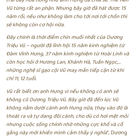
Vũ từng rất an phận. Nhưng bây giờ đã hát được 15
năm rồi, nếu như không làm cho tới nơi tới chốn thì
sẽ không còn cơ hội nữa.
Đây chính là thời điểm chín muồi nhất của Dương
Triệu Vũ – người đã lĩnh hội 15 năm kinh nghiệm từ
Đàm Vĩnh Hưng, 37 năm kinh nghiệm từ Hoài Linh và
còn học hỏi ở Hương Lan, Khánh Hà, Tuấn Ngọc,…
những nghệ sĩ gạo cội Vũ may mắn tiếp cận từ khi
chỉ 11, 12 tuổi.
Vũ rất biết ơn anh Hưng vì nếu không có anh sẽ
không có Dương Triệu Vũ. Bây giờ đã đến lúc Vũ
không nằm dưới cánh anh Hưng nữa, thay vào đó là
thoát ra và tự dang đôi cánh, cho dù có hơi mệt mỏi
nhưng cuộc sống chính nhờ những cực khổ và cố
gắng này mới khiến mình cảm thấy ý nghĩa
“, Dương