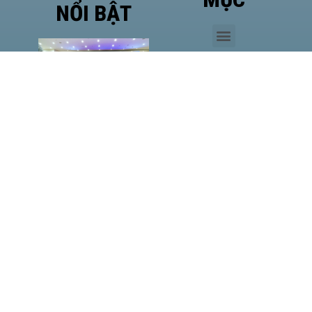
NỔI BẬT
Phó
Giám
đốc Sở
Công
Thương
TP.HCM
Hà Văn
Út đề
cao vị
thế của
HASI
MM88
LAN
TỎA
HƠI ẤM
NOEL,
ĐỒNG