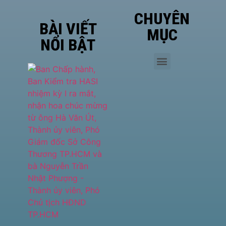
CHUYÊN
BÀI VIẾT
MỤC
NỔI BẬT
Phó
Giám
đốc Sở
Công
Thương
TP.HCM
Hà Văn
Út đề
cao vị
thế của
HASI