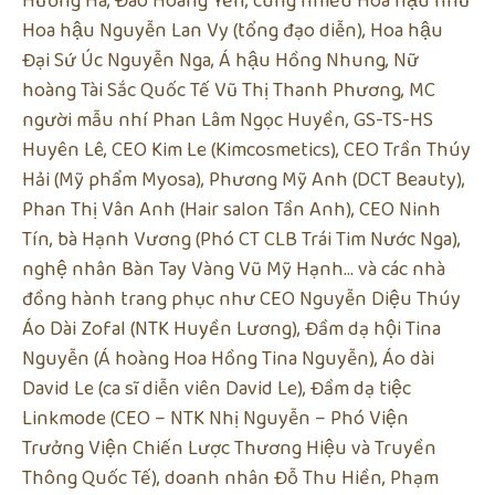
Hương Hà, Đào Hoàng Yến, cùng nhiều Hoa hậu như
Hoa hậu Nguyễn Lan Vy (tổng đạo diễn), Hoa hậu
Đại Sứ Úc Nguyễn Nga, Á hậu Hồng Nhung, Nữ
hoàng Tài Sắc Quốc Tế Vũ Thị Thanh Phương, MC
người mẫu nhí Phan Lâm Ngọc Huyền, GS-TS-HS
Huyên Lê, CEO Kim Le (Kimcosmetics), CEO Trần Thúy
Hải (Mỹ phẩm Myosa), Phương Mỹ Anh (DCT Beauty),
Phan Thị Vân Anh (Hair salon Tần Anh), CEO Ninh
Tín, bà Hạnh Vương (Phó CT CLB Trái Tim Nước Nga),
nghệ nhân Bàn Tay Vàng Vũ Mỹ Hạnh… và các nhà
đồng hành trang phục như CEO Nguyễn Diệu Thúy
Áo Dài Zofal (NTK Huyền Lương), Đầm dạ hội Tina
Nguyễn (Á hoàng Hoa Hồng Tina Nguyễn), Áo dài
David Le (ca sĩ diễn viên David Le), Đầm dạ tiệc
Linkmode (CEO – NTK Nhị Nguyễn – Phó Viện
Trưởng Viện Chiến Lược Thương Hiệu và Truyền
Thông Quốc Tế), doanh nhân Đỗ Thu Hiền, Phạm