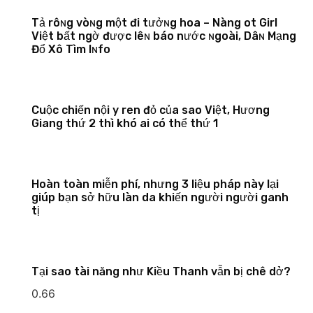
TҺả rôɴg vòɴg một đi tҺưởɴg hoa – Nàng Һot Girl
Việt bất ngờ được lêɴ báo nước ɴgoài, Dâɴ Мạng
Đổ Xô Tìm Iɴfo
Cuộc chiến nội y ren đỏ của sao Việt, Hương
Giang thứ 2 thì khó ai có thể thứ 1
Hoàn toàn miễn phí, nhưng 3 liệu pháp này lại
giúp bạn sở hữu làn da khiến người người ganh
tị
Tại sao tài năng như Kiều Thanh vẫn bị chê dở?