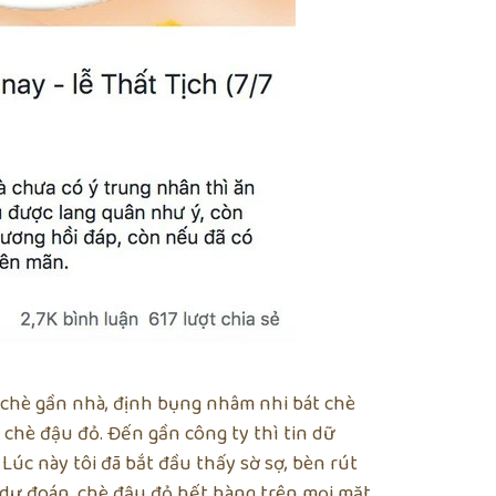
 chè gần nhà, định bụng nhâm nhi bát chè
 chè đậu đỏ. Đến gần công ty thì tin dữ
. Lúc này tôi đã bắt đầu thấy sờ sợ, bèn rút
 dự đoán, chè đậu đỏ hết hàng trên mọi mặt