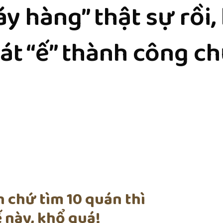
y hàng” thật sự rồi, 
át “ế” thành công c
h chứ tìm 10 quán thì
ế này, khổ quá!