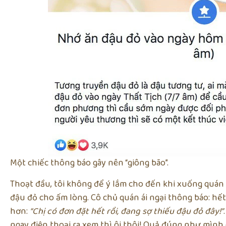
Một chiếc thông báo gây nên “giông bão”.
Thoạt đầu, tôi không để ý lắm cho đến khi xuống quán
đậu đỏ cho ấm lòng. Cô chủ quán ái ngại thông báo: hết
hơn:
“Chị có đơn đặt hết rồi, đang sợ thiếu đậu đỏ đây!”
ngay điện thoại ra xem thì ôi thôi! Quả đúng như mình