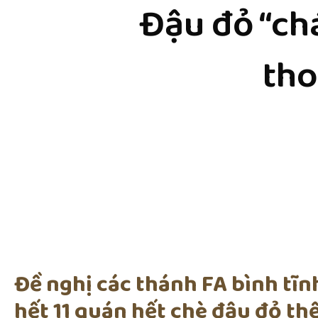
Đậu đỏ “chá
tho
Đề nghị các thánh FA bình tĩn
hết 11 quán hết chè đậu đỏ th