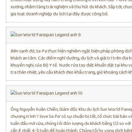
xướng, nhằm tăng trải nghiệm và thu hút du khách. Sắp tới, ch
gia loạt doanh nghiệp du lịch tại đây được công bố.
Bên cạnh đó, Sa Pa thực hiện nghiêm ngặt biện pháp phòng dịch
khách an tâm. Các điểm nghỉ dưỡng, du lịch và giải trí trên địa
khuyến nghị của Bộ Y tế. Nước rửa tay diệt khuẩn đặt tại khu 
tra thân nhiệt, yêu cầu khách đeo khẩu trang, giữ khoảng cách
Ông Nguyễn Xuân Chiến, Giám đốc Khu du lịch Sun World Fansipa
chương trình ‘I love Sa Pa’ có sự chuẩn bị tốt, tổ chức bài bản v
tuần đầu mở cửa, chúng tôi đón lượng du khách bằng 1/2 so với 
cần ít nhất 4-5 tuần để hoàn thành. Chúng tôi hy vọng dịch bệ