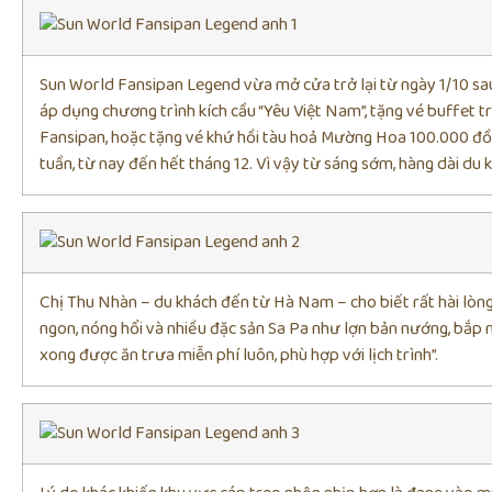
Sun World Fansipan Legend vừa mở cửa trở lại từ ngày 1/10 sau
áp dụng chương trình kích cầu “Yêu Việt Nam”, tặng vé buffet 
Fansipan, hoặc tặng vé khứ hồi tàu hoả Mường Hoa 100.000 đồn
tuần, từ nay đến hết tháng 12. Vì vậy từ sáng sớm, hàng dài du 
Chị Thu Nhàn – du khách đến từ Hà Nam – cho biết rất hài lòng
ngon, nóng hổi và nhiều đặc sản Sa Pa như lợn bản nướng, bắp n
xong được ăn trưa miễn phí luôn, phù hợp với lịch trình”.