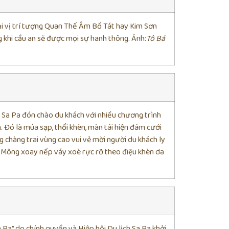
tại vị trí tượng Quan Thế Âm Bồ Tát hay Kim Sơn
khi cầu an sẽ được mọi sự hanh thông. Ảnh:
Tô Bá
xã Sa Pa đón chào du khách với nhiều chương trình
n. Đó là múa sạp, thổi khèn, màn tái hiện đám cưới
 chàng trai vùng cao vui vẻ mời người du khách ly
i Mông xoay nếp váy xoè rực rỡ theo điệu khèn da
 Pa” do chính quyền và Hiệp hội Du lịch Sa Pa khởi