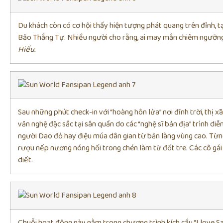
Du khách còn có cơ hội thấy hiện tượng phát quang trên đỉnh, 
Bảo Thắng Tự. Nhiều người cho rằng, ai may mắn chiêm ngưỡng 
Hiếu
.
Sau những phút check-in với “hoàng hôn lửa” nơi đỉnh trời, thị 
văn nghệ đặc sắc tại sân quần do các “nghệ sĩ bản địa” trình diễ
người Dao đỏ hay điệu múa dân gian từ bản làng vùng cao. Từng
rượu nếp nương nóng hổi trong chén làm từ đốt tre. Các cô gá
diết.
Chuỗi hoạt động này nằm trong chương trình kích cầu “I love Sa