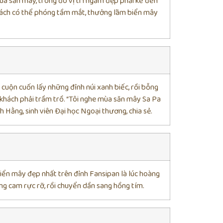
ùa săn mây, trong đó vị trí ngắm đẹp phải kể đến
hách có thể phóng tầm mắt, thưởng lãm biển mây
cuộn cuốn lấy những đỉnh núi xanh biếc, rồi bỗng
 khách phải trầm trồ. “Tôi nghe mùa săn mây Sa Pa
h Hằng, sinh viên Đại học Ngoại thương, chia sẻ.
 biển mây đẹp nhất trên đỉnh Fansipan là lúc hoàng
ng cam rực rỡ, rồi chuyển dần sang hồng tím.