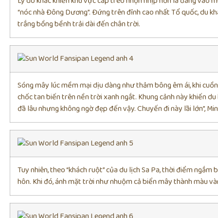
Lý do khác khiến khu vực cáp treo nhộn nhịp hơn là đang vào m
“nóc nhà Đông Dương”. Đứng trên đỉnh cao nhất Tổ quốc, du k
trắng bồng bềnh trải dài đến chân trời.
Sóng mây lúc mềm mại dịu dàng như thảm bông êm ái, khi cuồn 
chốc tan biến trên nền trời xanh ngắt. Khung cảnh này khiến du
đã lâu nhưng không ngờ đẹp đến vậy. Chuyến đi này lãi lớn”, Min
Tuy nhiên, theo “khách ruột” của du lịch Sa Pa, thời điểm ngắm
hôn. Khi đó, ánh mặt trời như nhuộm cả biển mây thành màu và