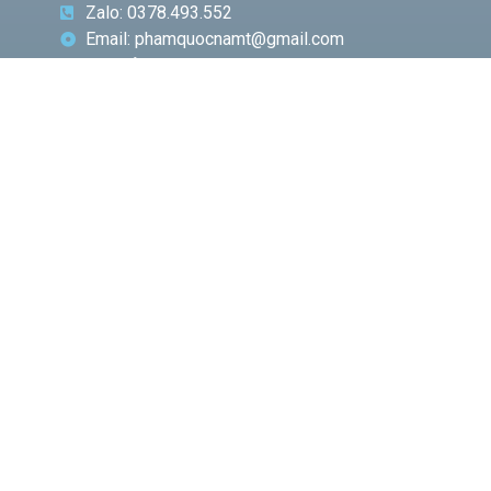
Zalo: 0378.493.552
Email: phamquocnamt@gmail.com
Địa chỉ: E11 Villa An Phú Đông, Q.12
Fanpage: Phạm Gia Media
CHUYÊN
BÀI VIẾT
MỤC
NỔI BẬT
Phó
Giám
đốc Sở
Công
Thương
TP.HCM
Hà Văn
Út đề
cao vị
thế của